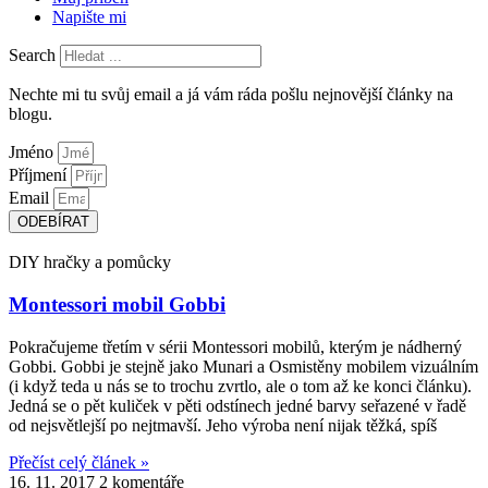
Napište mi
Search
Nechte mi tu svůj email a já vám ráda pošlu nejnovější články na
blogu.
Jméno
Příjmení
Email
ODEBÍRAT
DIY hračky a pomůcky
Montessori mobil Gobbi
Pokračujeme třetím v sérii Montessori mobilů, kterým je nádherný
Gobbi. Gobbi je stejně jako Munari a Osmistěny mobilem vizuálním
(i když teda u nás se to trochu zvrtlo, ale o tom až ke konci článku).
Jedná se o pět kuliček v pěti odstínech jedné barvy seřazené v řadě
od nejsvětlejší po nejtmavší. Jeho výroba není nijak těžká, spíš
Přečíst celý článek »
16. 11. 2017
2 komentáře