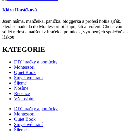
Klára Horáčková
Jsem máma, manželka, panička, bloggerka a profesí holka ajťák,
která se nadchla do Montessori přístupu, šití a tvoření. Chci s vámi
sdílet radost a nadšení z hraček a pomůcek, vyrobených společně a s
láskou.
KATEGORIE
DIY hračky a pomůcky
Montessori
Quiet Book
Smyslové hraní
Šijeme
Nosíme
Recenze
Vše ostatní
DIY hračky a pomůcky
Montessori
Quiet Book
Smyslové hraní
Šijeme