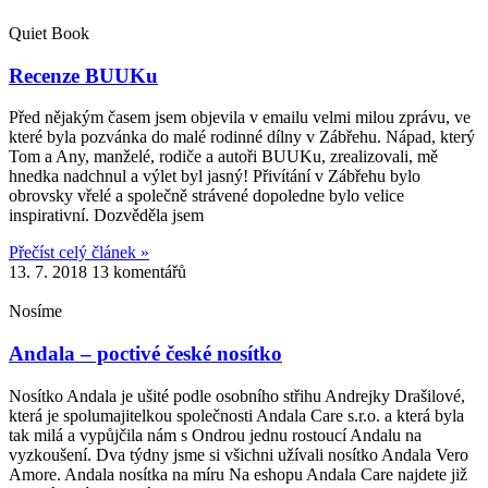
Quiet Book
Recenze BUUKu
Před nějakým časem jsem objevila v emailu velmi milou zprávu, ve
které byla pozvánka do malé rodinné dílny v Zábřehu. Nápad, který
Tom a Any, manželé, rodiče a autoři BUUKu, zrealizovali, mě
hnedka nadchnul a výlet byl jasný! Přivítání v Zábřehu bylo
obrovsky vřelé a společně strávené dopoledne bylo velice
inspirativní. Dozvěděla jsem
Přečíst celý článek »
13. 7. 2018
13 komentářů
Nosíme
Andala – poctivé české nosítko
Nosítko Andala je ušité podle osobního střihu Andrejky Drašilové,
která je spolumajitelkou společnosti Andala Care s.r.o. a která byla
tak milá a vypůjčila nám s Ondrou jednu rostoucí Andalu na
vyzkoušení. Dva týdny jsme si všichni užívali nosítko Andala Vero
Amore. Andala nosítka na míru Na eshopu Andala Care najdete již