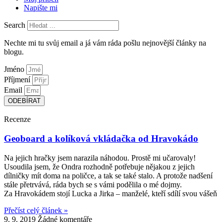
Napište mi
Search
Nechte mi tu svůj email a já vám ráda pošlu nejnovější články na
blogu.
Jméno
Příjmení
Email
ODEBÍRAT
Recenze
Geoboard a kolíková vkládačka od Hravokádo
Na jejich hračky jsem narazila náhodou. Prostě mi učarovaly!
Usoudila jsem, že Ondra rozhodně potřebuje nějakou z jejich
dílničky mít doma na poličce, a tak se také stalo. A protože nadšení
stále přetrvává, ráda bych se s vámi podělila o mé dojmy.
Za Hravokádem stojí Lucka a Jirka – manželé, kteří sdílí svou vášeň
Přečíst celý článek »
9. 9. 2019
Žádné komentáře