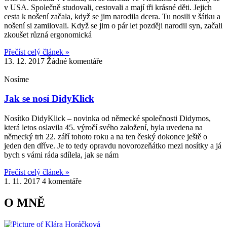
v USA. Společně studovali, cestovali a mají tři krásné děti. Jejich
cesta k nošení začala, když se jim narodila dcera. Tu nosili v šátku a
nošení si zamilovali. Když se jim o pár let později narodil syn, začali
zkoušet různá ergonomická
Přečíst celý článek »
13. 12. 2017
Žádné komentáře
Nosíme
Jak se nosí DidyKlick
Nosítko DidyKlick – novinka od německé společnosti Didymos,
která letos oslavila 45. výročí svého založení, byla uvedena na
německý trh 22. září tohoto roku a na ten český dokonce ještě o
jeden den dříve. Je to tedy opravdu novorozeňátko mezi nosítky a já
bych s vámi ráda sdílela, jak se nám
Přečíst celý článek »
1. 11. 2017
4 komentáře
O MNĚ