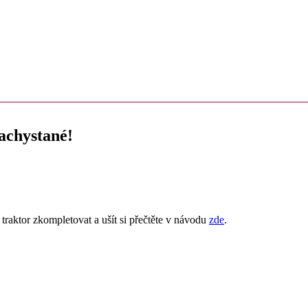
achystané!
o traktor zkompletovat a ušít si přečtěte v návodu
zde
.