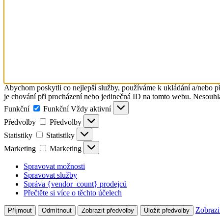
Abychom poskytli co nejlepší služby, používáme k ukládání a/nebo př
je chování při procházení nebo jedinečná ID na tomto webu. Nesouhlas
Funkční
Funkční
Vždy aktivní
Předvolby
Předvolby
Statistiky
Statistiky
Marketing
Marketing
Spravovat možnosti
Spravovat služby
Správa {vendor_count} prodejců
Přečtěte si více o těchto účelech
Zobrazi
Příjmout
Odmítnout
Zobrazit předvolby
Uložit předvolby