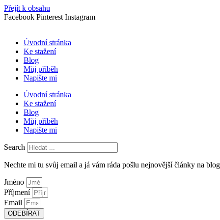
Přejít k obsahu
Facebook
Pinterest
Instagram
Úvodní stránka
Ke stažení
Blog
Můj příběh
Napište mi
Úvodní stránka
Ke stažení
Blog
Můj příběh
Napište mi
Search
Nechte mi tu svůj email a já vám ráda pošlu nejnovější články na blog
Jméno
Příjmení
Email
ODEBÍRAT