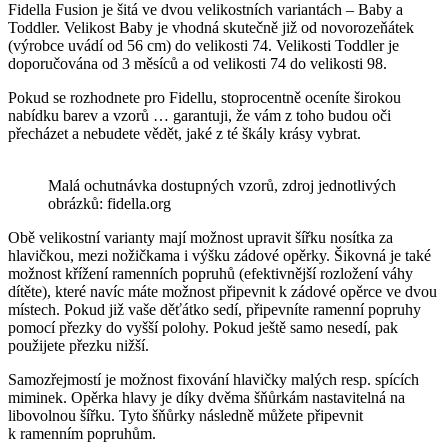
Fidella Fusion je šitá ve dvou velikostních variantách – Baby a
Toddler. Velikost Baby je vhodná skutečně již od novorozeňátek
(výrobce uvádí od 56 cm) do velikosti 74. Velikosti Toddler je
doporučována od 3 měsíců a od velikosti 74 do velikosti 98.
Pokud se rozhodnete pro Fidellu, stoprocentně oceníte širokou
nabídku barev a vzorů … garantuji, že vám z toho budou oči
přecházet a nebudete vědět, jaké z té škály krásy vybrat.
Malá ochutnávka dostupných vzorů, zdroj jednotlivých
obrázků: fidella.org
Obě velikostní varianty mají možnost upravit šířku nosítka za
hlavičkou, mezi nožičkama i výšku zádové opěrky. Šikovná je také
možnost křížení ramenních popruhů (efektivnější rozložení váhy
dítěte), které navíc máte možnost připevnit k zádové opěrce ve dvou
místech. Pokud již vaše děťátko sedí, připevníte ramenní popruhy
pomocí přezky do vyšší polohy. Pokud ještě samo nesedí, pak
použijete přezku nižší.
Samozřejmostí je možnost fixování hlavičky malých resp. spících
miminek. Opěrka hlavy je díky dvěma šňůrkám nastavitelná na
libovolnou šířku. Tyto šňůrky následně můžete připevnit
k ramenním popruhům.