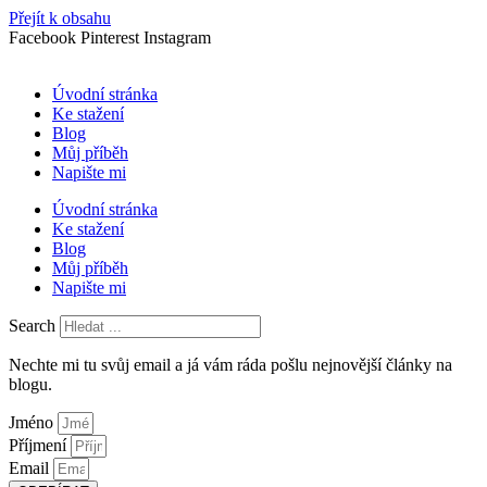
Přejít k obsahu
Facebook
Pinterest
Instagram
Úvodní stránka
Ke stažení
Blog
Můj příběh
Napište mi
Úvodní stránka
Ke stažení
Blog
Můj příběh
Napište mi
Search
Nechte mi tu svůj email a já vám ráda pošlu nejnovější články na
blogu.
Jméno
Příjmení
Email