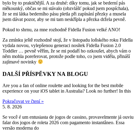
bylo by to praktičtější. A za druhé: díky tomu, jak se bederní pás
měkounký, občas se mi stávalo (obzvlášť pokud jsem pospíchala),
že se mi látka bederního pásu pletla při zapínání přezky a musela
jsem dávat pozor, aby se mi tam neskřípla a přezka držela pevně.
Pokud to shrnu, za mne rozhodně Fidella Fusion velké ANO!
Za zmínku ještě rozhodně stojí, že v listopadu loňského roku Fidella
vydala novou, vylepšenou generaci nosítek Fidella Fusion 2.0
Toddler … pevně věřím, že se mi podaří ho ozkoušet, abych vám o
něm mohla poreferovat, protože podle toho, co jsem viděla, přináší
zajímavé novinky
DALŠÍ PŘÍSPĚVKY NA BLOGU
Are you a fan of online roulette and looking for the best mobile
experience on your iOS tablet in Australia? Look no further! In this
Pokračovat ve čtení »
5. 8. 2026
Se você é um entusiasta de jogos de cassino, provavelmente já ouviu
falar dos jogos de roleta 2026 com pagamento instantâneo. Essa
versão moderna do