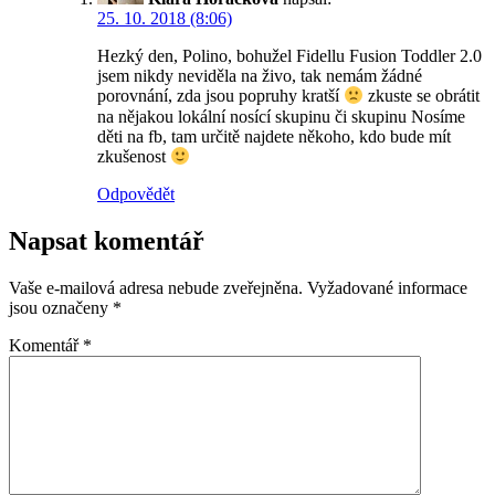
25. 10. 2018 (8:06)
Hezký den, Polino, bohužel Fidellu Fusion Toddler 2.0
jsem nikdy neviděla na živo, tak nemám žádné
porovnání, zda jsou popruhy kratší
zkuste se obrátit
na nějakou lokální nosící skupinu či skupinu Nosíme
děti na fb, tam určitě najdete někoho, kdo bude mít
zkušenost
Odpovědět
Napsat komentář
Vaše e-mailová adresa nebude zveřejněna.
Vyžadované informace
jsou označeny
*
Komentář
*