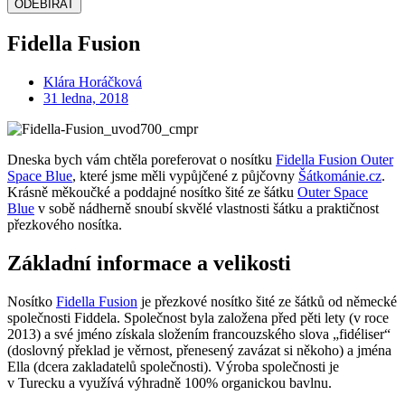
ODEBÍRAT
Fidella Fusion
Klára Horáčková
31 ledna, 2018
Dneska bych vám chtěla poreferovat o nosítku
Fidella Fusion Outer
Space Blue
, které jsme měli vypůjčené z půjčovny
Šátkománie.cz
.
Krásně měkoučké a poddajné nosítko šité ze šátku
Outer Space
Blue
v sobě nádherně snoubí skvělé vlastnosti šátku a praktičnost
přezkového nosítka.
Základní informace a velikosti
Nosítko
Fidella Fusion
je přezkové nosítko šité ze šátků od německé
společnosti Fiddela. Společnost byla založena před pěti lety (v roce
2013) a své jméno získala složením francouzského slova „fidéliser“
(doslovný překlad je věrnost, přenesený zavázat si někoho) a jména
Ella (dcera zakladatelů společnosti). Výroba společnosti je
v Turecku a využívá výhradně 100% organickou bavlnu.