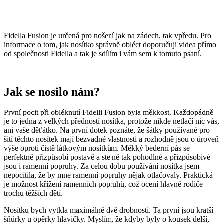
Fidella Fusion je určená pro nošení jak na zádech, tak vpředu. Pro
informace o tom, jak nosítko správně obléct doporučuji videa přímo
od společnosti Fidella a tak je sdílím i vám sem k tomuto psaní.
Jak se nosilo nám?
První pocit při obléknutí Fidelli Fusion byla měkkost. Každopádně
je to jedna z velkých předností nosítka, protože nikde netlačí nic vás,
ani vaše děťátko. Na první dotek poznáte, že šátky používané pro
šití těchto nosítek mají bezvadné vlastnosti a rozhodně jsou o úroveň
výše oproti čistě látkovým nosítkům. Měkký bederní pás se
perfektně přizpůsobí postavě a stejně tak pohodlné a přizpůsobivé
jsou i ramenní popruhy. Za celou dobu používání nosítka jsem
nepocítila, že by mne ramenní popruhy nějak otlačovaly. Praktická
je možnost křížení ramenních popruhů, což ocení hlavně rodiče
trochu těžších dětí.
Nosítku bych vytkla maximálně dvě drobnosti. Ta první jsou kratší
šňůrky u opěrky hlavičky. Myslím, že kdyby byly o kousek delší,